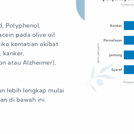
d, Polyphenol,
cein pada olive oil
iko kematian akibat
, kanker,
on atau Alzheimer),
n lebih lengkap mulai
kan di bawah ini.