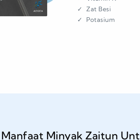
Zat Besi
Potasium
 Manfaat Minyak Zaitun Un