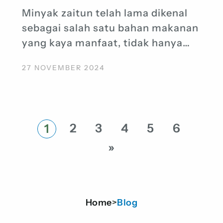
Minyak zaitun telah lama dikenal
sebagai salah satu bahan makanan
yang kaya manfaat, tidak hanya…
27 NOVEMBER 2024
2
3
4
5
6
1
»
Home
>
Blog