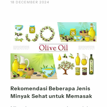
18 DECEMBER 2024
Rekomendasi Beberapa Jenis
Minyak Sehat untuk Memasak