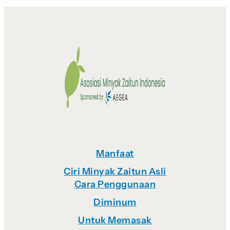
Manfaat
Ciri Minyak Zaitun Asli
Cara Penggunaan
Diminum
Untuk Memasak