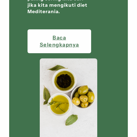
jika kita mengikuti diet
Mediterania.
Baca
Selengkapnya