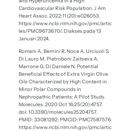
and Hyperuricemia in a High
Cardiovascular Risk Population. J Am
Heart Assoc. 2022;11(20):e026053.
https://www.ncbi.nlm.nih.gov/pmc/artic
les/PMC9673670/. Diakses pada 13
Januari 2024.
Romani A, Bernini R, Noce A, Urciuoli S,
Di Lauro M, Pietroboni Zaitseva A,
Marrone G, Di Daniele N. Potential
Beneficial Effects of Extra Virgin Olive
Oils Characterized by High Content in
Minor Polar Compounds in
Nephropathic Patients: A Pilot Study.
Molecules. 2020 Oct 16;25(20):4757.
doi: 10.3390/molecules25204757.
PMID: 33081292; PMCID: PMC7587576.
https://www.ncbi.nlm.nih.gov/pmc/artic