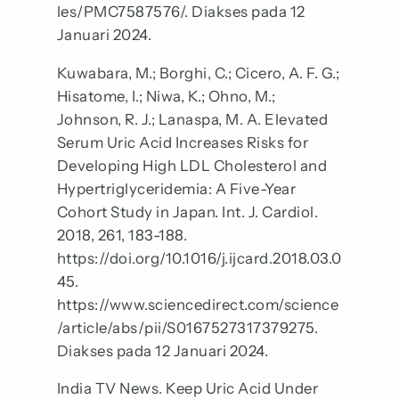
les/PMC7587576/. Diakses pada 12
Januari 2024.
Kuwabara, M.; Borghi, C.; Cicero, A. F. G.;
Hisatome, I.; Niwa, K.; Ohno, M.;
Johnson, R. J.; Lanaspa, M. A. Elevated
Serum Uric Acid Increases Risks for
Developing High LDL Cholesterol and
Hypertriglyceridemia: A Five-Year
Cohort Study in Japan. Int. J. Cardiol.
2018, 261, 183-188.
https://doi.org/10.1016/j.ijcard.2018.03.0
45.
https://www.sciencedirect.com/science
/article/abs/pii/S0167527317379275.
Diakses pada 12 Januari 2024.
India TV News. Keep Uric Acid Under