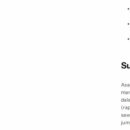
S
Asa
man
dal
(rap
saw
jum