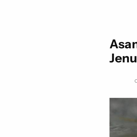
Asam
Jenu
O