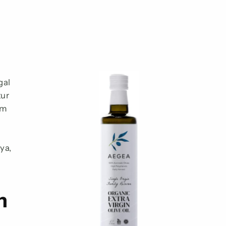
gal
tur
am
ya,
m