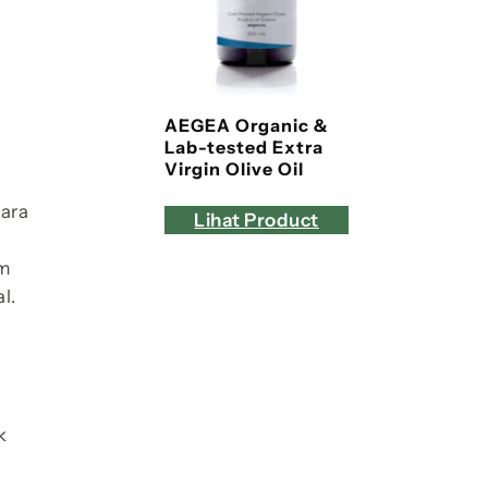
AEGEA Organic &
Lab-tested Extra
Virgin Olive Oil
tara
Lihat Product
am
l.
k