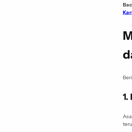
Bac
Kar
M
d
Ber
1.
Asa
ter