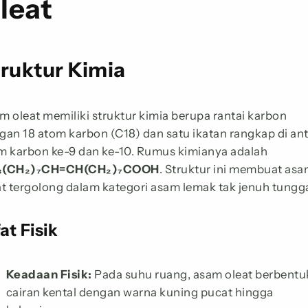
leat
ruktur Kimia
m oleat memiliki struktur kimia berupa rantai karbon
gan 18 atom karbon (C18) dan satu ikatan rangkap di an
m karbon ke-9 dan ke-10. Rumus kimianya adalah
₃(CH₂)₇CH=CH(CH₂)₇COOH
. Struktur ini membuat as
at tergolong dalam kategori asam lemak tak jenuh tungga
fat Fisik
Keadaan Fisik:
Pada suhu ruang, asam oleat berbentu
cairan kental dengan warna kuning pucat hingga