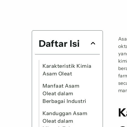
Asa
Daftar Isi
okt
yan
kim
Karakteristik Kimia
ber
Asam Oleat
farm
sec
Manfaat Asam
man
Oleat dalam
Berbagai Industri
K
Kanduggan Asam
Oleat dalam