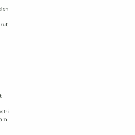
eleh
arut
t
s
stri
lam