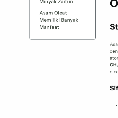
O
Minyak Zaitun
Asam Oleat
Memiliki Banyak
St
Manfaat
Asa
den
ato
CH
ole
Si